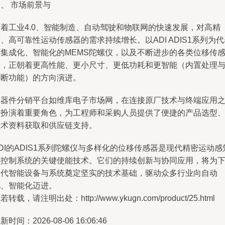
、 市场前景与
随着工业4.0、智能制造、自动驾驶和物联网的快速发展，对高精
、高可靠性运动传感器的需求持续增长。以ADI ADIS1系列为代
的集成化、智能化的MEMS陀螺仪，以及不断进步的各类位移传
器，正朝着更高性能、更小尺寸、更低功耗和更智能（内置处理
诊断功能）的方向演进。
元器件分销平台如维库电子市场网，在连接原厂技术与终端应用
间扮演着重要角色，为工程师和采购人员提供了便捷的产品选型
技术资料获取和供应链支持。
DI的ADIS1系列陀螺仪与多样化的位移传感器是现代精密运动感
与控制系统的关键使能技术。它们的持续创新与协同应用，将为
一代智能设备与系统奠定坚实的技术基础，驱动众多行业向自动
化、智能化迈进。
若转载，请注明出处：http://www.ykugn.com/product/25.html
新时间：2026-08-06 16:06:46