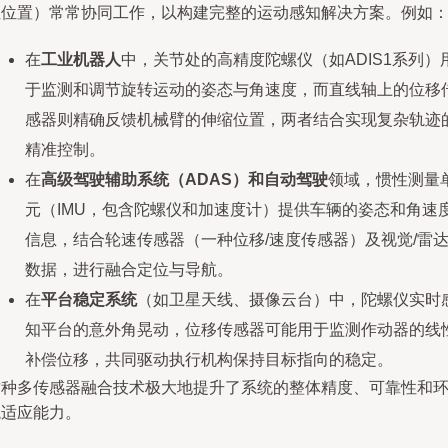
性位置）常常协同工作，以构建完整的运动感知解决方案。例如
在
工业机器人
中，关节处的高精度陀螺仪（如ADIS1系列）
于监测和调节旋转运动的姿态与角速度，而直线轴上的位移
感器则精确反馈机械臂的伸缩位置，两者结合实现复杂轨迹
精准控制。
在
高级驾驶辅助系统（ADAS）和自动驾驶
领域，惯性测量
元（IMU，包含陀螺仪和加速度计）提供车辆的姿态和角速
信息，结合轮速传感器（一种位移/速度传感器）及视觉/雷
数据，进行融合定位与导航。
在
平台稳定系统
（如卫星天线、摄像云台）中，陀螺仪实时
知平台的意外角晃动，位移传感器可能用于监测作动器的线
补偿位移，共同驱动执行机构保持目标指向的稳定。
这种多传感器融合技术极大地提升了系统的整体精度、可靠性和
境适应能力。